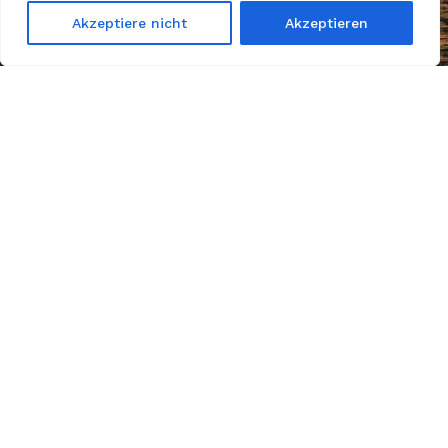
Akzeptiere nicht
Akzeptieren
Kein Motor, kein Sprit – nur
Mut, Kreativität und eine
Portion Wahnsinn!»