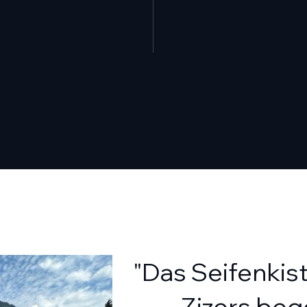
"Das Seifenkis
Zizers beg