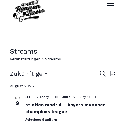
Streams
Veranstaltungen
Streams
V
V
Zukünftige
Suche
Liste
Wählen
August 2026
e
e
Sie
Juli 9, 2022 @ 8:00
-
Juli 9, 2032 @ 17:00
SO
das
r
9
r
atletico madrid – bayern munchen –
Datum
champions league
aus.
a
a
Atleticos Stadium