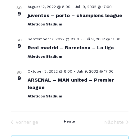
n
August 12, 2022 @ 8:00
-
Juli 9, 2032 @ 17:00
SO
n
9
juventus – porto – champions league
s
Atleticos Stadium
s
t
September 17, 2022 @ 8:00
-
Juli 9, 2032 @ 17:00
SO
t
9
Real madrid – Barcelona – La liga
a
Atleticos Stadium
a
l
Oktober 3, 2022 @ 8:00
-
Juli 9, 2032 @ 17:00
SO
9
ARSENAL – MAN united – Premier
l
t
league
Atleticos Stadium
t
u
u
n
Vorherige
Heute
Nächste
Veranstaltungen
Veranstal
g