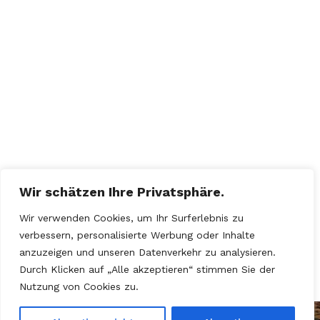
-
n
u
n
n
a
v
d
i
A
g
Wir schätzen Ihre Privatsphäre.
n
Wir verwenden Cookies, um Ihr Surferlebnis zu
a
verbessern, personalisierte Werbung oder Inhalte
s
anzuzeigen und unseren Datenverkehr zu analysieren.
t
Durch Klicken auf „Alle akzeptieren“ stimmen Sie der
i
Nutzung von Cookies zu.
i